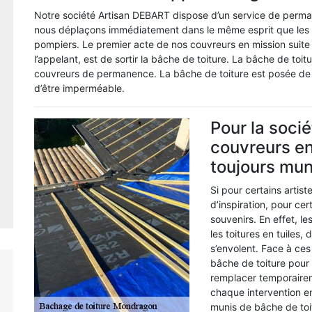
Notre société Artisan DEBART dispose d’un service de perm
nous déplaçons immédiatement dans le même esprit que les a
pompiers. Le premier acte de nos couvreurs en mission suite à
l’appelant, est de sortir la bâche de toiture. La bâche de toi
couvreurs de permanence. La bâche de toiture est posée de m
d’être imperméable.
Pour la soci
couvreurs en
toujours mun
Si pour certains artis
d’inspiration, pour cer
souvenirs. En effet, l
les toitures en tuiles, 
s’envolent. Face à ces
bâche de toiture pour p
remplacer temporairem
chaque intervention e
munis de bâche de toi