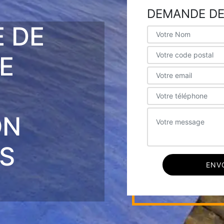
DEMANDE DE
E DE
E
ON
IS