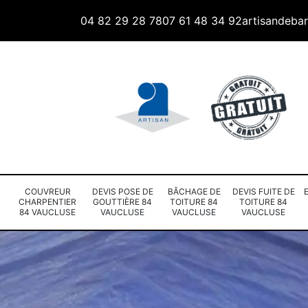
04 82 29 28 78
07 61 48 34 92
artisandeba
COUVREUR
DEVIS POSE DE
BÂCHAGE DE
DEVIS FUITE DE
CHARPENTIER
GOUTTIÈRE 84
TOITURE 84
TOITURE 84
84 VAUCLUSE
VAUCLUSE
VAUCLUSE
VAUCLUSE