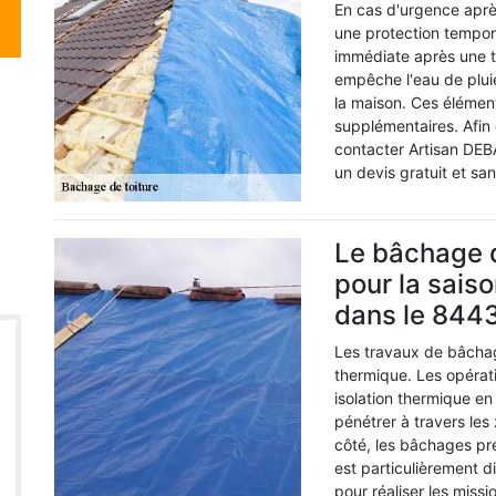
En cas d'urgence après
une protection tempor
immédiate après une te
empêche l'eau de pluie,
la maison. Ces éléme
supplémentaires. Afin 
contacter Artisan DEBA
un devis gratuit et s
Le bâchage de
pour la sais
dans le 844
Les travaux de bâchage
thermique. Les opérat
isolation thermique en
pénétrer à travers le
côté, les bâchages pré
est particulièrement di
pour réaliser les miss