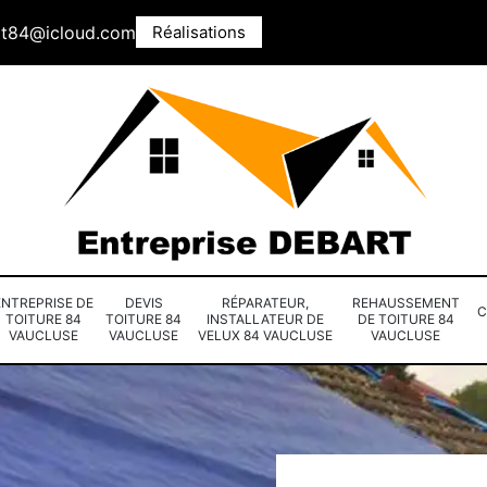
rt84@icloud.com
Réalisations
ENTREPRISE DE
DEVIS
RÉPARATEUR,
REHAUSSEMENT
C
TOITURE 84
TOITURE 84
INSTALLATEUR DE
DE TOITURE 84
VAUCLUSE
VAUCLUSE
VELUX 84 VAUCLUSE
VAUCLUSE