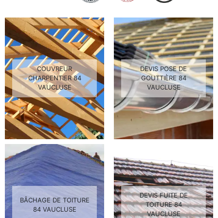
COUVREUR
DEVIS POSE DE
CHARPENTIER 84
GOUTTIÈRE 84
VAUCLUSE
VAUCLUSE
DEVIS FUITE DE
BÂCHAGE DE TOITURE
TOITURE 84
84 VAUCLUSE
VAUCLUSE